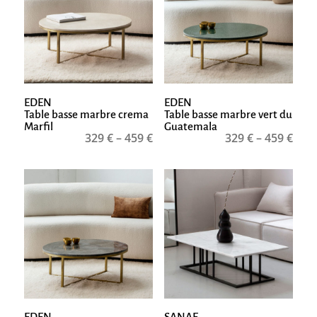
EDEN
EDEN
Table basse marbre crema
Table basse marbre vert du
Marfil
Guatemala
329
€
–
459
€
329
€
–
459
€
EDEN
SANAE