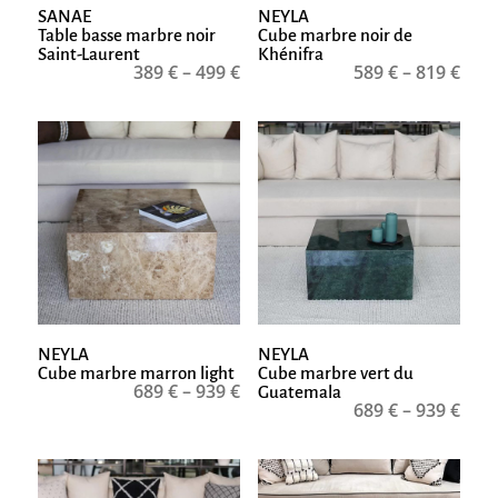
SANAE
NEYLA
Table basse marbre noir
Cube marbre noir de
Saint-Laurent
Khénifra
389
€
–
499
€
589
€
–
819
€
NEYLA
NEYLA
Cube marbre marron light
Cube marbre vert du
689
€
–
939
€
Guatemala
689
€
–
939
€