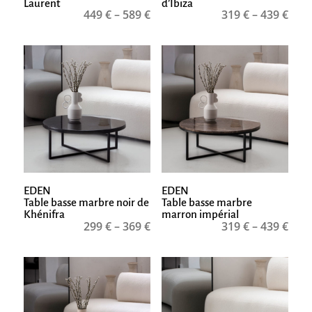
Laurent
d’Ibiza
449
€
–
589
€
319
€
–
439
€
EDEN
EDEN
Table basse marbre noir de
Table basse marbre
Khénifra
marron impérial
299
€
–
369
€
319
€
–
439
€