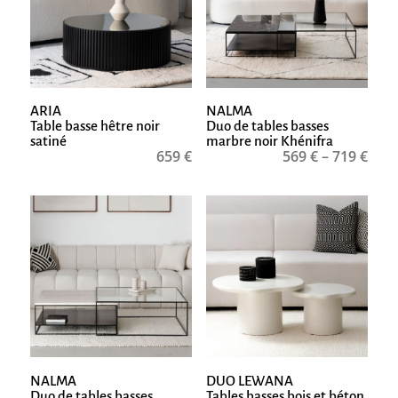
ARIA
NALMA
Table basse hêtre noir
Duo de tables basses
satiné
marbre noir Khénifra
659
€
569
€
–
719
€
NALMA
DUO LEWANA
Duo de tables basses
Tables basses bois et béton