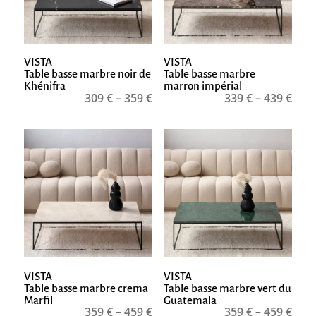
VISTA
VISTA
Table basse marbre noir de
Table basse marbre
Khénifra
marron impérial
309
€
–
359
€
339
€
–
439
€
VISTA
VISTA
Table basse marbre crema
Table basse marbre vert du
Marfil
Guatemala
359
€
–
459
€
359
€
–
459
€