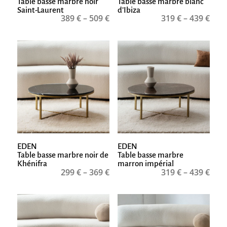
Table basse marbre noir
Table basse marbre blanc
Saint-Laurent
d’Ibiza
389
€
–
509
€
319
€
–
439
€
EDEN
EDEN
Table basse marbre noir de
Table basse marbre
Khénifra
marron impérial
299
€
–
369
€
319
€
–
439
€