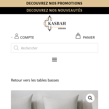
DECOUVREZ NOS PROMOTIONS
DECOUVREZ NOS NOUVEAUTÉS
–
COMPTE
PANIER
Recherche
de
produits
Retour vers les tables basses