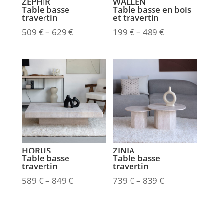
ZEPHIR
WALLEN
Table basse
Table basse en bois
travertin
et travertin
509
€
–
629
€
199
€
–
489
€
HORUS
ZINIA
Table basse
Table basse
travertin
travertin
589
€
–
849
€
739
€
–
839
€