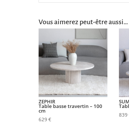
Vous aimerez peut-être aussi…
ZEPHIR
SU
Table basse travertin – 100
Tabl
cm
839
629
€