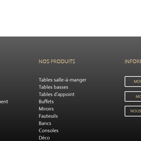
NOS PRODUITS
INFOR
Tables salle-à-manger
MO
Tables basses
Tables d’appoint
MO
ment
Buffets
Miroirs
NOUS
Fauteuils
Bancs
Consoles
Déco