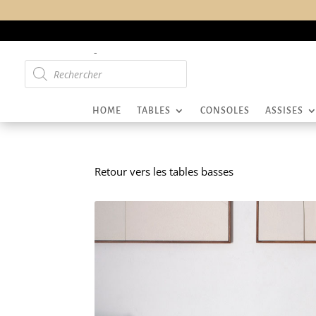
-
Recherche
de
produits
HOME
TABLES
CONSOLES
ASSISES
Retour vers les tables basses