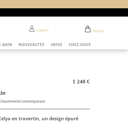
COMPTE
PANIER
E-BAIN
NOUVEAUTÉS
INFOS
CHEZ-VOUS
1 240
€
tin
ign hautement contemporain
 Celya en travertin, un design épuré