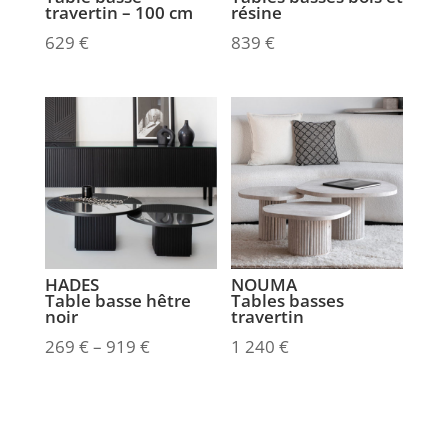
travertin – 100 cm
résine
629
€
839
€
HADES
NOUMA
Table basse hêtre
Tables basses
noir
travertin
269
€
–
919
€
1 240
€