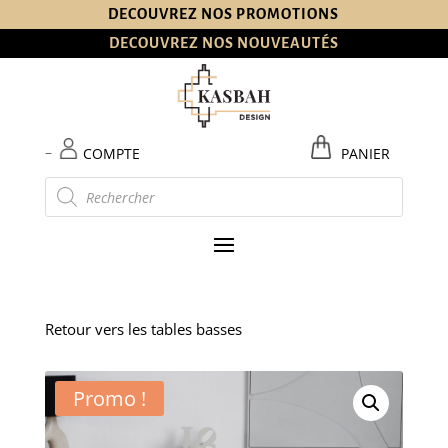
DECOUVREZ NOS PROMOTIONS
DECOUVREZ NOS NOUVEAUTÉS
–
COMPTE
PANIER
Recherche
de
produits
Retour vers les tables basses
Promo !