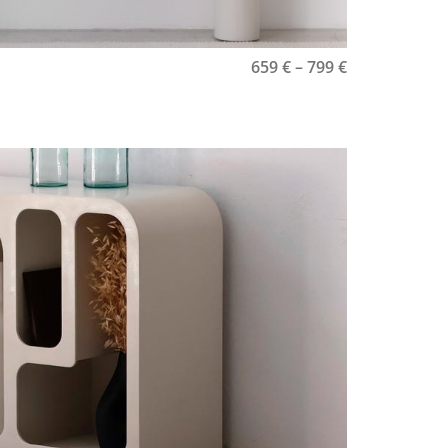
659
€
–
799
€