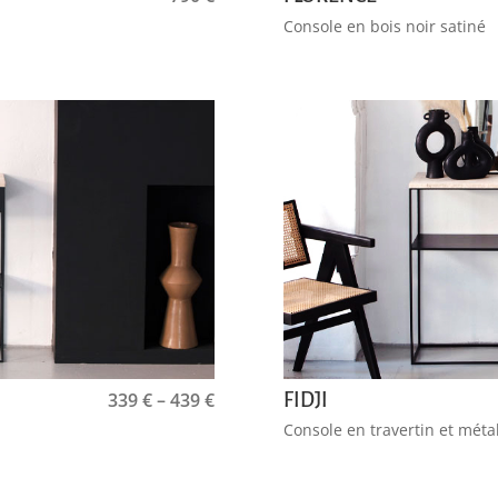
Console en bois noir satiné
339
€
–
439
€
FIDJI
Console en travertin et méta