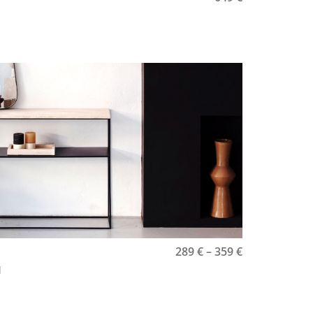
289
€
–
359
€
l