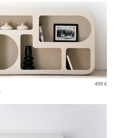
499
€
é