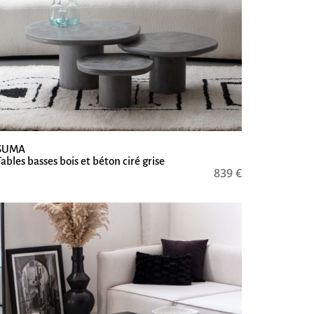
SUMA
Tables basses bois et béton ciré grise
839
€