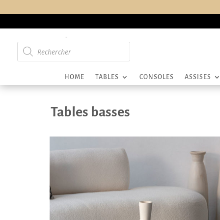
-
Recherche
de
produits
HOME
TABLES
CONSOLES
ASSISES
Tables basses