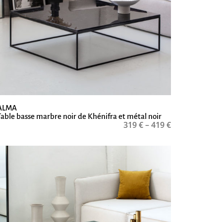
ALMA
Table basse marbre noir de Khénifra et métal noir
319
€
–
419
€