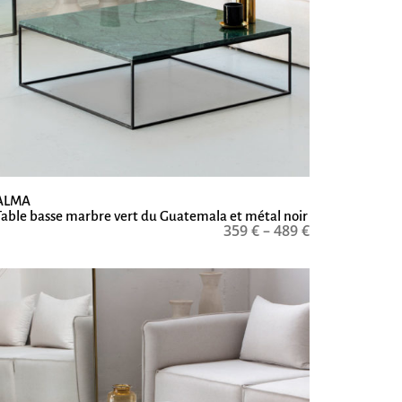
ALMA
Table basse marbre vert du Guatemala et métal noir
359
€
–
489
€