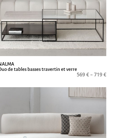
NALMA
Duo de tables basses travertin et verre
569
€
–
719
€