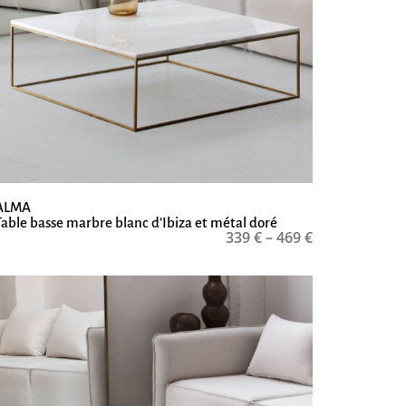
ALMA
Table basse marbre blanc d’Ibiza et métal doré
339
€
–
469
€