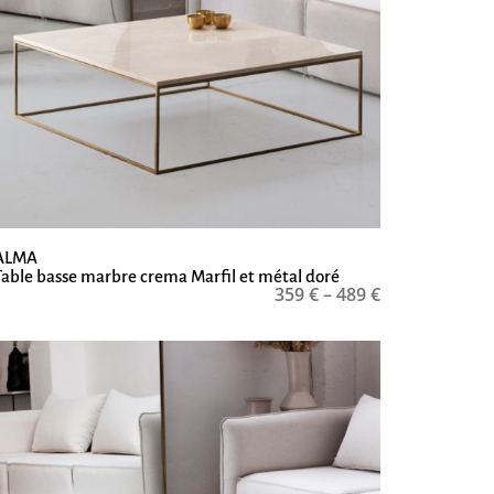
ALMA
Table basse marbre crema Marfil et métal doré
359
€
–
489
€