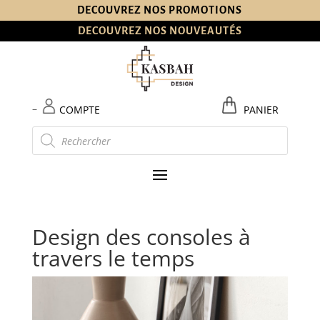
DECOUVREZ NOS PROMOTIONS
DECOUVREZ NOS NOUVEAUTÉS
–
COMPTE
PANIER
Recherche
de
produits
Design des consoles à
travers le temps