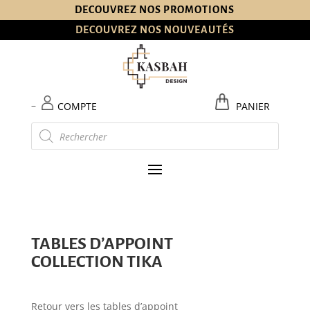
DECOUVREZ NOS PROMOTIONS
DECOUVREZ NOS NOUVEAUTÉS
–
COMPTE
PANIER
Recherche
de
produits
TABLES D’APPOINT
COLLECTION TIKA
Retour vers les tables d’appoint