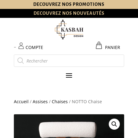
DECOUVREZ NOS PROMOTIONS
DECOUVREZ NOS NOUVEAUTÉS
–
COMPTE
PANIER
Recherche
de
produits
Accueil
/
Assises
/
Chaises
/ NOTTO Chaise