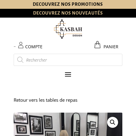
DECOUVREZ NOS PROMOTIONS
DECOUVREZ NOS NOUVEAUTÉS
–
COMPTE
PANIER
Recherche
de
produits
Retour vers les tables de repas