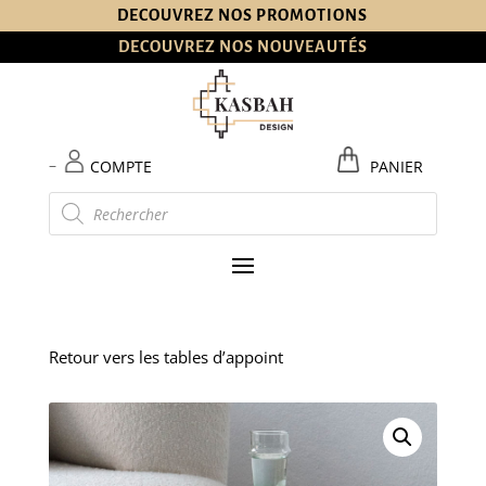
DECOUVREZ NOS PROMOTIONS
DECOUVREZ NOS NOUVEAUTÉS
–
COMPTE
PANIER
Recherche
de
produits
Retour vers les tables d’appoint