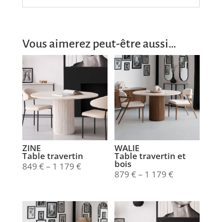
Vous aimerez peut-être aussi…
ZINE
WALIE
Table travertin
Table travertin et
bois
849
€
–
1 179
€
879
€
–
1 179
€