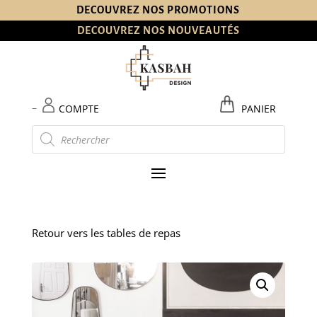
DECOUVREZ NOS PROMOTIONS
DECOUVREZ NOS NOUVEAUTÉS
–
COMPTE
PANIER
Recherche
de
produits
Retour vers les tables de repas