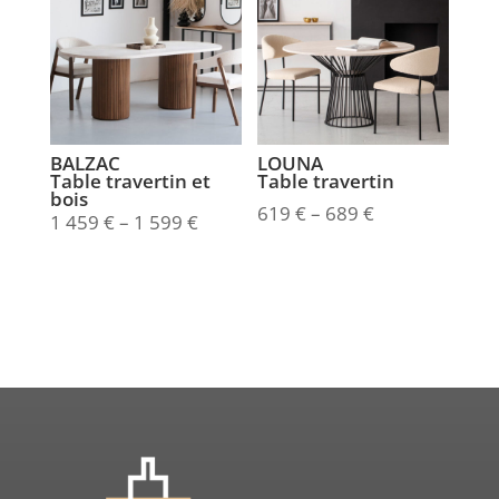
BALZAC
LOUNA
Table travertin et
Table travertin
bois
619
€
–
689
€
1 459
€
–
1 599
€