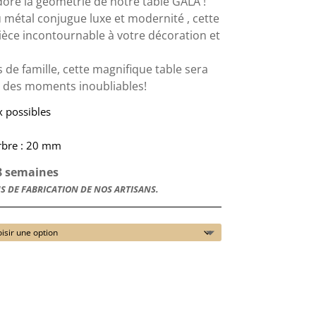
dore la géométrie de notre table GALA !
u métal conjugue luxe et modernité , cette
ièce incontournable à votre décoration et
 de famille, cette magnifique table sera
r des moments inoubliables!
x possibles
rbre : 20 mm
 8 semaines
S DE FABRICATION DE NOS ARTISANS.