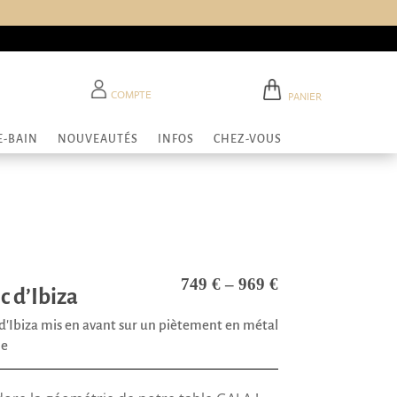
COMPTE
PANIER
E-BAIN
NOUVEAUTÉS
INFOS
CHEZ-VOUS
749
€
–
969
€
c d’Ibiza
d'Ibiza mis en avant sur un piètement en métal
ne