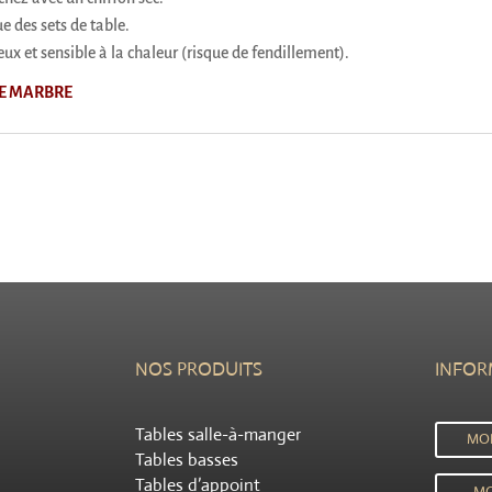
ue des sets de table.
x et sensible à la chaleur (risque de fendillement).
RE MARBRE
NOS PRODUITS
INFOR
Tables salle-à-manger
MO
Tables basses
Tables d’appoint
MO