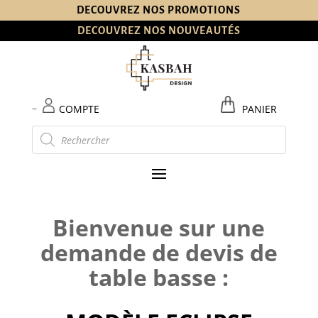
DECOUVREZ NOS PROMOTIONS
DECOUVREZ NOS NOUVEAUTÉS
–
COMPTE
PANIER
Recherche
de
produits
Bienvenue sur une
demande de devis de
table basse :