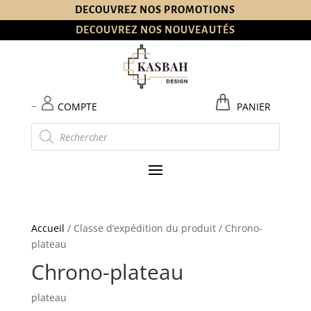
DECOUVREZ NOS PROMOTIONS
DECOUVREZ NOS NOUVEAUTÉS
–
COMPTE
PANIER
Recherche
de
produits
Accueil
/ Classe d’expédition du produit / Chrono-
plateau
Chrono-plateau
plateau